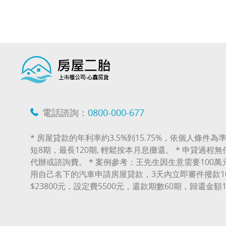
電話諮詢：
0800-000-677
* 房屋貸款的年利率約3.5%到15.75%，依個人條件為準
短8期，最長120期, 輕鬆按本月息攤還。 * 申貸過程
代辦或諮詢費。 * 案例參考：王先生因生意需要100
用自己名下的汽車申請房屋貸款，3天內立即審件撥款1
$23800元，設定費5500元，還款期數60期，歸還金額