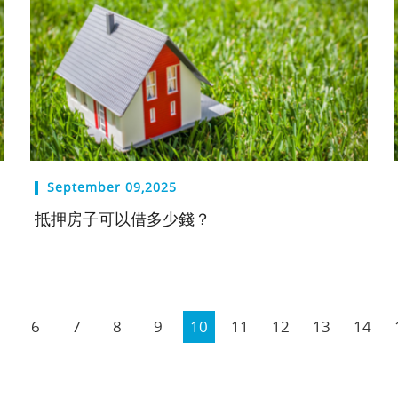
September 09,2025
抵押房子可以借多少錢？
6
7
8
9
10
11
12
13
14