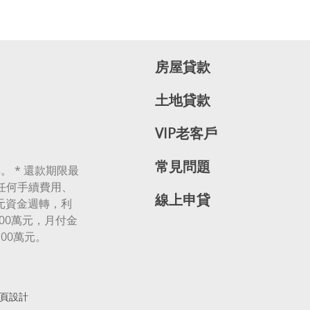
房屋貸款
土地貸款
VIP老客戶
常見問題
。 * 還款期限最
無任何手續費用、
線上申貸
萬元資金週轉，利
00萬元，月付金
100萬元。
頁設計