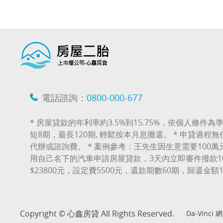
電話諮詢：
0800-000-677
* 房屋貸款的年利率約3.5%到15.75%，依個人條件為準
短8期，最長120期, 輕鬆按本月息攤還。 * 申貸過程
代辦或諮詢費。 * 案例參考：王先生因生意需要100
用自己名下的汽車申請房屋貸款，3天內立即審件撥款1
$23800元，設定費5500元，還款期數60期，歸還金額
Copyright © 心鑫房貸 All Rights Reserved.
Da-Vinci
網