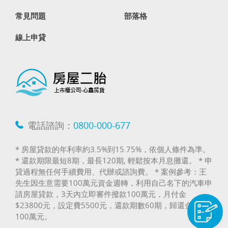
常見問題
部落格
線上申貸
電話諮詢：
0800-000-677
* 房屋貸款的年利率約3.5%到15.75%，依個人條件為準。
* 還款期限最短8期，最長120期, 輕鬆按本月息攤還。 * 申
貸過程無任何手續費用、代辦或諮詢費。 * 案例參考：王
先生因生意需要100萬元資金週轉，利用自己名下的汽車申
請房屋貸款，3天內立即審件撥款100萬元，月付金
$23800元，設定費5500元，還款期數60期，歸還金額
100萬元。