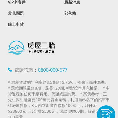
VIP老客戶
最新消息
常見問題
部落格
線上申貸
電話諮詢：
0800-000-677
* 房屋貸款的年利率約3.5%到15.75%，依個人條件為準。
* 還款期限最短8期，最長120期, 輕鬆按本月息攤還。 * 申
貸過程無任何手續費用、代辦或諮詢費。 * 案例參考：王
先生因生意需要100萬元資金週轉，利用自己名下的汽車申
請房屋貸款，3天內立即審件撥款100萬元，月付金
$23800元，設定費5500元，還款期數60期，歸還金額
100萬元。