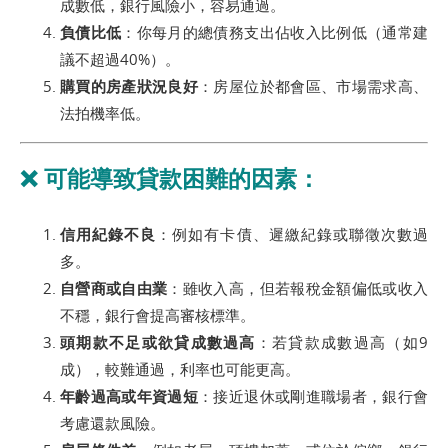
成數低，銀行風險小，容易通過。
負債比低
：你每月的總債務支出佔收入比例低（通常建
議不超過40%）。
購買的房產狀況良好
：房屋位於都會區、市場需求高、
法拍機率低。
❌
可能導致貸款困難的因素：
信用紀錄不良
：例如有卡債、遲繳紀錄或聯徵次數過
多。
自營商或自由業
：雖收入高，但若報稅金額偏低或收入
不穩，銀行會提高審核標準。
頭期款不足或欲貸成數過高
：若貸款成數過高（如9
成），較難通過，利率也可能更高。
年齡過高或年資過短
：接近退休或剛進職場者，銀行會
考慮還款風險。