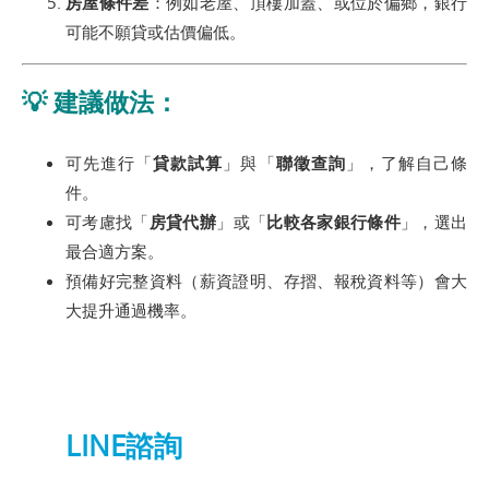
房屋條件差
：例如老屋、頂樓加蓋、或位於偏鄉，銀行
可能不願貸或估價偏低。
💡 建議做法：
可先進行「
貸款試算
」與「
聯徵查詢
」，了解自己條
件。
可考慮找「
房貸代辦
」或「
比較各家銀行條件
」，選出
最合適方案。
預備好完整資料（薪資證明、存摺、報稅資料等）會大
大提升通過機率。
LINE諮詢