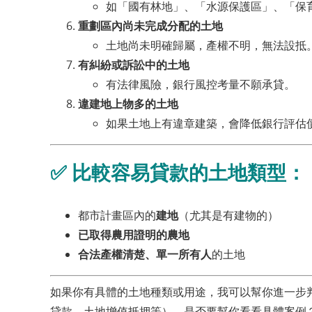
如「國有林地」、「水源保護區」、「保
重劃區內尚未完成分配的土地
土地尚未明確歸屬，產權不明，無法設抵
有糾紛或訴訟中的土地
有法律風險，銀行風控考量不願承貸。
違建地上物多的土地
如果土地上有違章建築，會降低銀行評估
✅
比較容易貸款的土地類型：
都市計畫區內的
建地
（尤其是有建物的）
已取得農用證明的農地
合法產權清楚、單一所有人
的土地
如果你有具體的土地種類或用途，我可以幫你進一步
貸款、土地增值抵押等）。是否要幫你看看具體案例