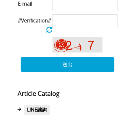
E-mail
#Verification#
送出
Article Catalog
LINE諮詢