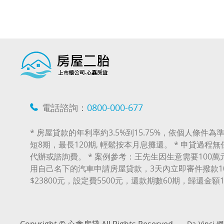
電話諮詢：
0800-000-677
* 房屋貸款的年利率約3.5%到15.75%，依個人條件為準
短8期，最長120期, 輕鬆按本月息攤還。 * 申貸過程
代辦或諮詢費。 * 案例參考：王先生因生意需要100
用自己名下的汽車申請房屋貸款，3天內立即審件撥款1
$23800元，設定費5500元，還款期數60期，歸還金額
Copyright © 心鑫房貸 All Rights Reserved.
Da-Vinci
網