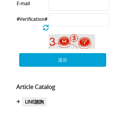
E-mail
#Verification#
送出
Article Catalog
LINE諮詢