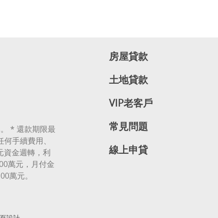
房屋貸款
土地貸款
VIP老客戶
常見問題
。 * 還款期限最
無任何手續費用、
線上申貸
萬元資金週轉，利
00萬元，月付金
100萬元。
頁設計