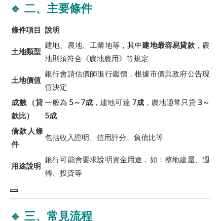
🔹 二、主要條件
條件項目
說明
建地、農地、工業地等，其中
建地最容易貸款
，農
土地類型
地則須符合《農地農用》等規定
銀行會請估價師進行鑑價，根據市價與政府公告現
土地價值
值決定
成數（貸
一般為
5～7成
，建地可達
7成
，農地通常只貸
3～
款比）
5成
借款人條
包括收入證明、信用評分、負債比等
件
銀行可能會要求說明資金用途，如：整地建屋、週
用途說明
轉、投資等
🔹 三、常見流程