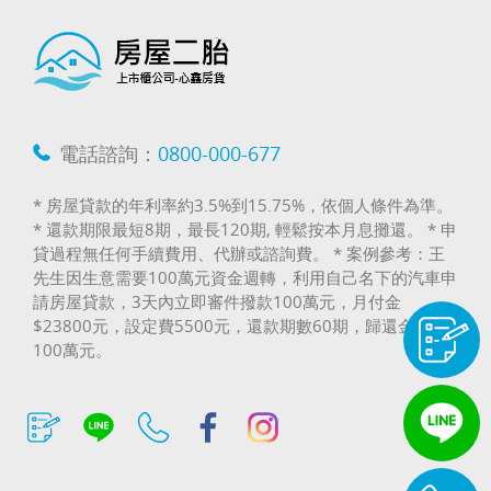
電話諮詢：
0800-000-677
* 房屋貸款的年利率約3.5%到15.75%，依個人條件為準。
* 還款期限最短8期，最長120期, 輕鬆按本月息攤還。 * 申
貸過程無任何手續費用、代辦或諮詢費。 * 案例參考：王
先生因生意需要100萬元資金週轉，利用自己名下的汽車申
請房屋貸款，3天內立即審件撥款100萬元，月付金
$23800元，設定費5500元，還款期數60期，歸還金額
100萬元。