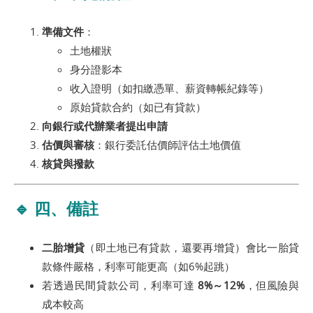
準備文件
：
土地權狀
身分證影本
收入證明（如扣繳憑單、薪資轉帳紀錄等）
原始貸款合約（如已有貸款）
向銀行或代辦業者提出申請
估價與審核
：銀行委託估價師評估土地價值
核貸與撥款
🔹 四、備註
二胎增貸
（即土地已有貸款，還要再增貸）會比一胎貸
款條件嚴格，利率可能更高（如6%起跳）
若透過民間貸款公司，利率可達
8%～12%
，但風險與
成本較高