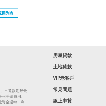
返回列表
房屋貸款
土地貸款
VIP老客戶
常見問題
。 * 還款期限最
無任何手續費用、
線上申貸
萬元資金週轉，利