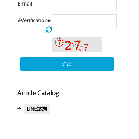
E-mail
#Verification#
送出
Article Catalog
LINE諮詢