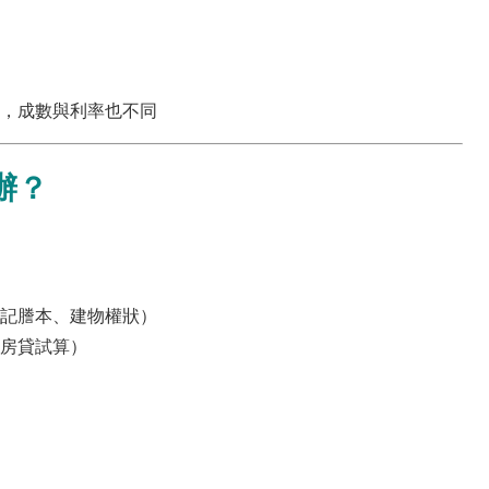
，成數與利率也不同
辦？
記謄本、建物權狀）
房貸試算）