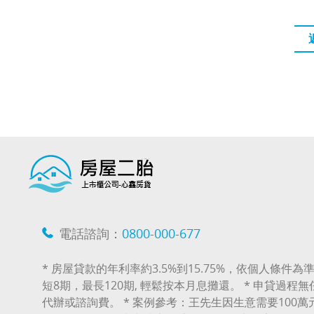
電話諮詢：
0800-000-677
* 房屋貸款的年利率約3.5%到15.75%，依個人條件為準
短8期，最長120期, 輕鬆按本月息攤還。 * 申貸過程
代辦或諮詢費。 * 案例參考：王先生因生意需要100