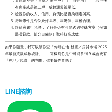
看你是不是「首購／第一戶」且「自住用」——若已擁
有房產或是第二戶，成數通常被壓低。
檢視你的收入、信用、負債比是否夠穩定與高。
房屋條件是否位於好區段、屋況佳、屋齡合理。
跟多家銀行洽談，了解是否有可能透過特殊方案（例如
裝潢貸款、部分自備款）取得較高成數。
如果你願意，我可以幫你查「你所在地 桃園／房貸市場 2025
年最新貸款成數統計」——這樣對你是否可能拿到 9 成會更有
「在地／現實」的判斷。你要幫你查嗎？
LINE諮詢