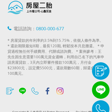
電話諮詢：
0800-000-677
* 房屋貸款的年利率約3.5%到15.75%，依個人條件為準。
* 還款期限最短8期，最長120期, 輕鬆按本月息攤還。 * 申
貸過程無任何手續費用、代辦或諮詢費。 * 案例參考：王
先生因生意需要100萬元資金週轉，利用自己名下的汽車申
請房屋貸款，3天內立即審件撥款100萬元，月付金
$23800元，設定費5500元，還款期數60期，歸還金額
100萬元。