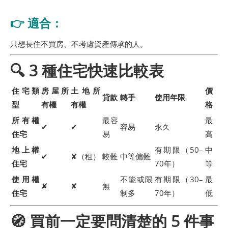
👉 適合：
只想長住不買房、不考慮資產傳承的人。
🔍
3 種住宅快速比較表
住宅類
房屋所
土地所
價
貸款
轉手
使用年限
型
有權
有權
格
所有權
最容
最
✔
✔
容易
永久
住宅
易
高
地上權
有期限（50–
中
✔
✘（租）
較難
中等偏難
住宅
70年）
等
使用權
不能或限
有期限（30–
最
✘
✘
無
住宅
制多
70年）
低
🧭
買前一定要問清楚的 5 件事