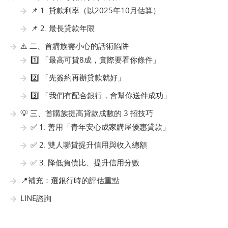
📌 1. 貸款利率（以2025年10月估算）
📌 2. 最長貸款年限
⚠️ 二、首購族需小心的話術陷阱
1️⃣ 「最高可貸8成，實際要看你條件」
2️⃣ 「先簽約再辦貸款就好」
3️⃣ 「我們有配合銀行，會幫你送件成功」
💡 三、首購族提高貸款成數的 3 招技巧
✅ 1. 善用「青年安心成家購屋優惠貸款」
✅ 2. 雙人聯貸提升信用與收入總額
✅ 3. 降低負債比、提升信用分數
📍補充：選銀行時的評估重點
LINE諮詢