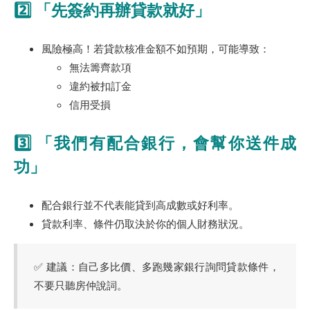
2️⃣ 「先簽約再辦貸款就好」
風險極高！若貸款核准金額不如預期，可能導致：
無法籌齊款項
違約被扣訂金
信用受損
3️⃣ 「我們有配合銀行，會幫你送件成
功」
配合銀行並不代表能貸到高成數或好利率。
貸款利率、條件仍取決於你的個人財務狀況。
✅ 建議：自己多比價、多跑幾家銀行詢問貸款條件，
不要只聽房仲說詞。