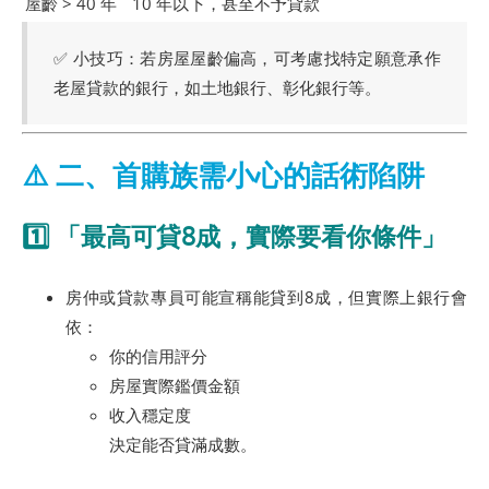
屋齡 > 40 年
10 年以下，甚至不予貸款
✅ 小技巧：若房屋屋齡偏高，可考慮找特定願意承作
老屋貸款的銀行，如土地銀行、彰化銀行等。
⚠️ 二、首購族需小心的話術陷阱
1️⃣ 「最高可貸8成，實際要看你條件」
房仲或貸款專員可能宣稱能貸到8成，但實際上銀行會
依：
你的信用評分
房屋實際鑑價金額
收入穩定度
決定能否貸滿成數。