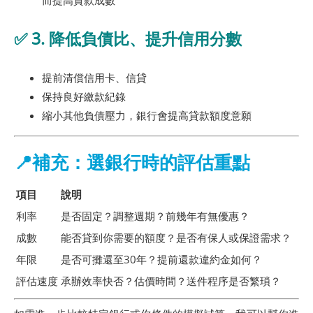
✅ 3. 降低負債比、提升信用分數
提前清償信用卡、信貸
保持良好繳款紀錄
縮小其他負債壓力，銀行會提高貸款額度意願
📍補充：選銀行時的評估重點
項目
說明
利率
是否固定？調整週期？前幾年有無優惠？
成數
能否貸到你需要的額度？是否有保人或保證需求？
年限
是否可攤還至30年？提前還款違約金如何？
評估速度
承辦效率快否？估價時間？送件程序是否繁瑣？