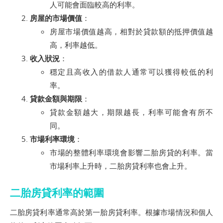
人可能會面臨較高的利率。
房屋的市場價值
：
房屋市場價值越高，相對於貸款額的抵押價值越
高，利率越低。
收入狀況
：
穩定且高收入的借款人通常可以獲得較低的利
率。
貸款金額與期限
：
貸款金額越大，期限越長，利率可能會有所不
同。
市場利率環境
：
市場的整體利率環境會影響二胎房貸的利率。當
市場利率上升時，二胎房貸利率也會上升。
二胎房貸利率的範圍
二胎房貸利率通常高於第一胎房貸利率。根據市場情況和個人