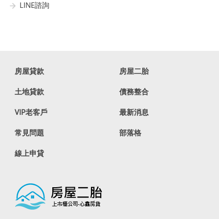
LINE諮詢
房屋貸款
房屋二胎
土地貸款
債務整合
VIP老客戶
最新消息
常見問題
部落格
線上申貸