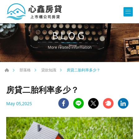
BLOG
More related information
房貸二胎利率多少？
部落格
貸款知識
房貸二胎利率多少？
May 05,2025