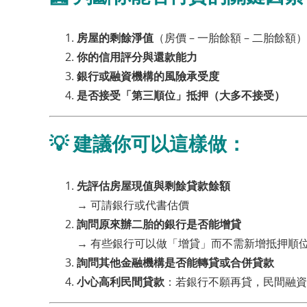
房屋的剩餘淨值
（房價 – 一胎餘額 – 二胎餘額）
你的信用評分與還款能力
銀行或融資機構的風險承受度
是否接受「第三順位」抵押（大多不接受）
💡 建議你可以這樣做：
先評估房屋現值與剩餘貸款餘額
→ 可請銀行或代書估價
詢問原來辦二胎的銀行是否能增貸
→ 有些銀行可以做「增貸」而不需新增抵押順
詢問其他金融機構是否能轉貸或合併貸款
小心高利民間貸款
：若銀行不願再貸，民間融資