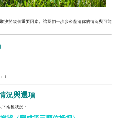
取決於幾個重要因素。讓我們一步步來釐清你的情況與可能
」
」）
的情況與選項
以下兩種狀況：
增貸
（變成第三順位抵押）