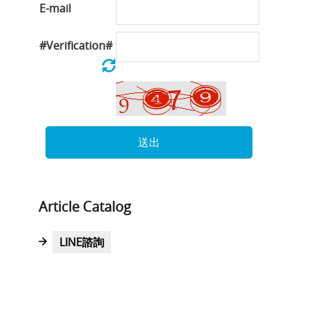
E-mail
#Verification#
送出
Article Catalog
LINE諮詢