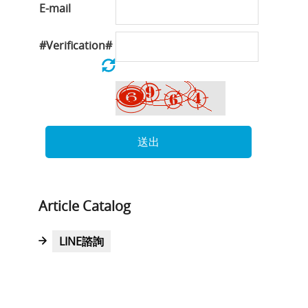
E-mail
#Verification#
送出
Article Catalog
LINE諮詢