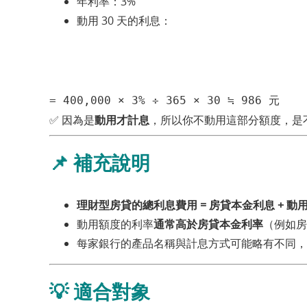
年利率：3%
動用 30 天的利息：
= 400,000 × 3% ÷ 365 × 30 ≒ 986 元
✅ 因為是
動用才計息
，所以你不動用這部分額度，是
📌
補充說明
理財型房貸的總利息費用 = 房貸本金利息 + 動
動用額度的利率
通常高於房貸本金利率
（例如房
每家銀行的產品名稱與計息方式可能略有不同，
💡 適合對象