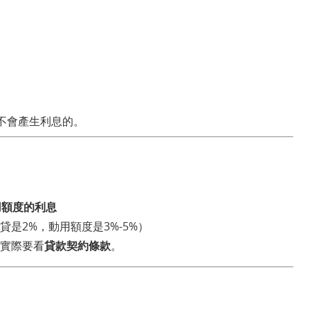
不會產生利息的。
用額度的利息
貸是2%，動用額度是3%-5%）
實際要看
貸款契約條款
。