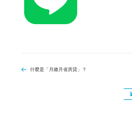
什麼是「月繳月省房貸」？