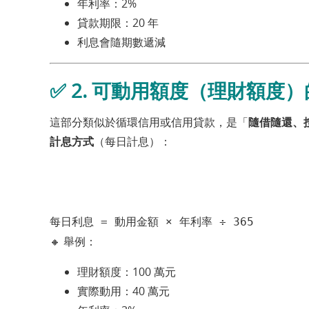
年利率：2%
貸款期限：20 年
利息會隨期數遞減
✅
2. 可動用額度（理財額度
這部分類似於循環信用或信用貸款，是「
隨借隨還、
計息方式
（每日計息）：
每日利息 = 動用金額 × 年利率 ÷ 365
🔸 舉例：
理財額度：100 萬元
實際動用：40 萬元