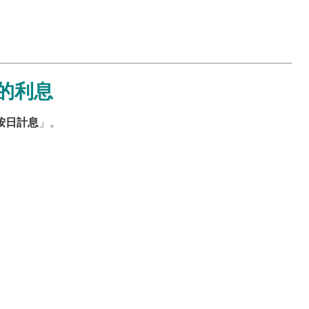
）的利息
按日計息
」。