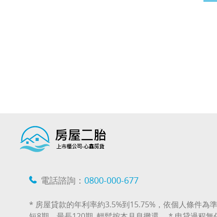
電話諮詢：
0800-000-677
* 房屋貸款的年利率約3.5%到15.75%，依個人條件為準
短8期，最長120期, 輕鬆按本月息攤還。 * 申貸過程