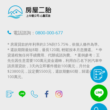
電話諮詢：
0800-000-677
* 房屋貸款的年利率約3.5%到15.75%，依個人條件為準。
* 還款期限最短8期，最長120期, 輕鬆按本月息攤還。 * 申
貸過程無任何手續費用、代辦或諮詢費。 * 案例參考：王
先生因生意需要100萬元資金週轉，利用自己名下的汽車申
請房屋貸款，3天內立即審件撥款100萬元，月付金
$23800元，設定費5500元，還款期數60期，歸還金額
100萬元。