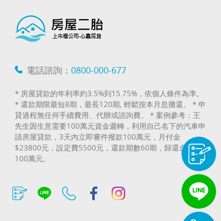
電話諮詢：
0800-000-677
* 房屋貸款的年利率約3.5%到15.75%，依個人條件為準。
* 還款期限最短8期，最長120期, 輕鬆按本月息攤還。 * 申
貸過程無任何手續費用、代辦或諮詢費。 * 案例參考：王
先生因生意需要100萬元資金週轉，利用自己名下的汽車申
請房屋貸款，3天內立即審件撥款100萬元，月付金
$23800元，設定費5500元，還款期數60期，歸還金額
100萬元。