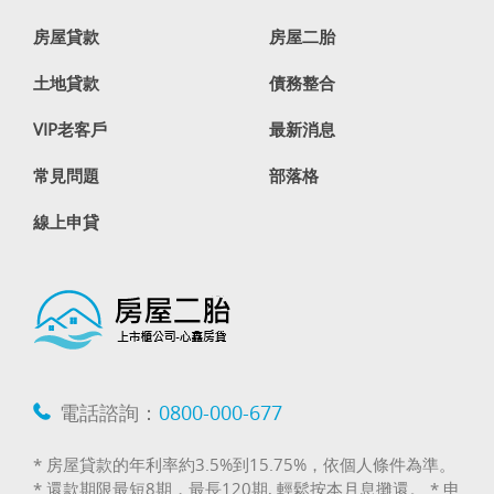
房屋貸款
房屋二胎
土地貸款
債務整合
VIP老客戶
最新消息
常見問題
部落格
線上申貸
電話諮詢：
0800-000-677
* 房屋貸款的年利率約3.5%到15.75%，依個人條件為準。
* 還款期限最短8期，最長120期, 輕鬆按本月息攤還。 * 申