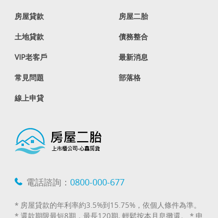
房屋貸款
房屋二胎
土地貸款
債務整合
VIP老客戶
最新消息
常見問題
部落格
線上申貸
電話諮詢：
0800-000-677
* 房屋貸款的年利率約3.5%到15.75%，依個人條件為準。
* 還款期限最短8期，最長120期, 輕鬆按本月息攤還。 * 申