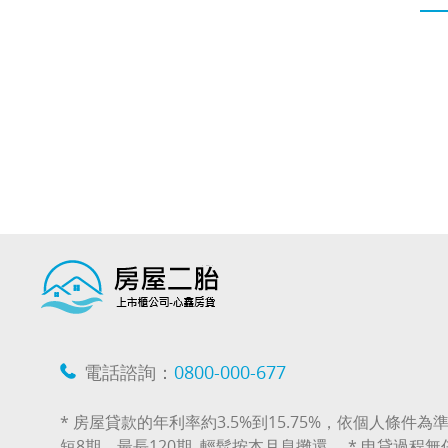
電話諮詢：
0800-000-677
* 房屋貸款的年利率約3.5%到15.75%，依個人條件為準
短8期，最長120期, 輕鬆按本月息攤還。 * 申貸過程