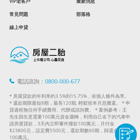
VIP老客戶
最新消息
常見問題
部落格
線上申貸
電話諮詢：
0800-000-677
* 房屋貸款的年利率約3.5%到15.75%，依個人條件為準。
* 還款期限最短8期，最長120期, 輕鬆按本月息攤還。 * 申
貸過程無任何手續費用、代辦或諮詢費。 * 案例參考：王
先生因生意需要100萬元資金週轉，利用自己名下的汽車申
請房屋貸款，3天內立即審件撥款100萬元，月付金
$23800元，設定費5500元，還款期數60期，歸還金額
100萬元。